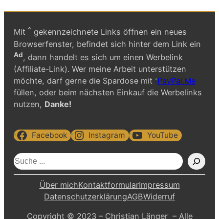
^
Mit
gekennzeichnete Links öffnen ein neues
Browserfenster, befindet sich hinter dem Link ein
Ad
, dann handelt es sich um einen Werbelink
(Affiliate-Link). Wer meine Arbeit unterstützen
möchte, darf gerne die Spardose mit
PayPal.Me
füllen, oder beim nächsten Einkauf die Werbelinks
nutzen,
Danke!
Facebook
Instagram
YouTube
S
u
c
Über mich
Kontaktformular
Impressum
h
Datenschutzerklärung
AGB
Widerruf
e
Copyright © 2023 – Christian Länger – Alle
n