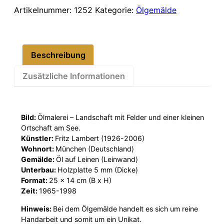
Dorf
Artikelnummer:
1252
Kategorie:
Ölgemälde
am
See
25x14cm
Beschreibung
Menge
Zusätzliche Informationen
Bild:
Ölmalerei – Landschaft mit Felder und einer kleinen
Ortschaft am See.
Künstler:
Fritz Lambert (1926-2006)
Wohnort:
München (Deutschland)
Gemälde:
Öl auf Leinen (Leinwand)
Unterbau:
Holzplatte 5 mm (Dicke)
Format:
25 x 14 cm (B x H)
Zeit:
1965-1998
Hinweis:
Bei dem Ölgemälde handelt es sich um reine
Handarbeit und somit um ein Unikat.