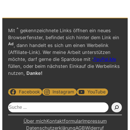
^
Mit
gekennzeichnete Links öffnen ein neues
Browserfenster, befindet sich hinter dem Link ein
Ad
, dann handelt es sich um einen Werbelink
(Affiliate-Link). Wer meine Arbeit unterstützen
möchte, darf gerne die Spardose mit
PayPal.Me
füllen, oder beim nächsten Einkauf die Werbelinks
nutzen,
Danke!
Facebook
Instagram
YouTube
S
u
c
Über mich
Kontaktformular
Impressum
h
Datenschutzerklärung
AGB
Widerruf