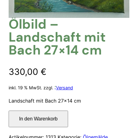
Ölbild –
Landschaft mit
Bach 27×14 cm
330,00
€
inkl. 19 % MwSt.
zzgl.
Versand
Landschaft mit Bach 27×14 cm
Ölbild
In den Warenkorb
–
Landschaft
mit
Artikelnummer:
1313
Kategorie:
Ölgemälde