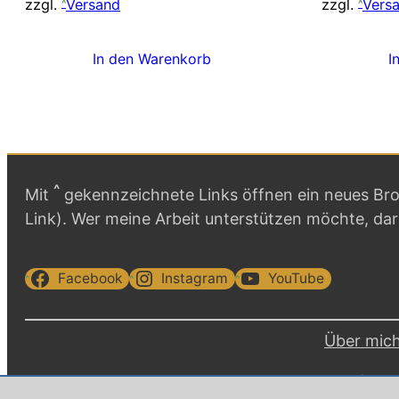
zzgl.
Versand
zzgl.
Vers
In den Warenkorb
I
^
Mit
gekennzeichnete Links öffnen ein neues Brow
Link). Wer meine Arbeit unterstützen möchte, da
Facebook
Instagram
YouTube
Über mic
Copyr