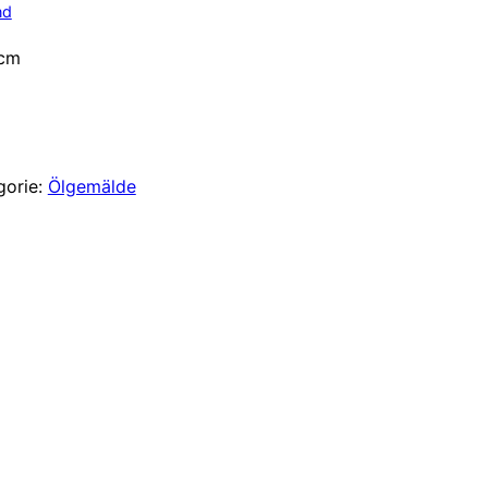
nd
5cm
gorie:
Ölgemälde