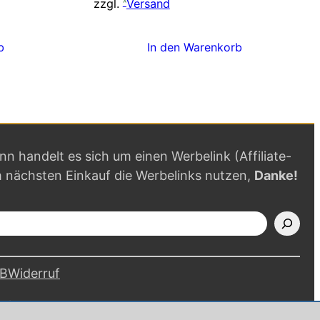
zzgl.
Versand
b
In den Warenkorb
ann handelt es sich um einen Werbelink (Affiliate-
m nächsten Einkauf die Werbelinks nutzen,
Danke!
B
Widerruf
alten.