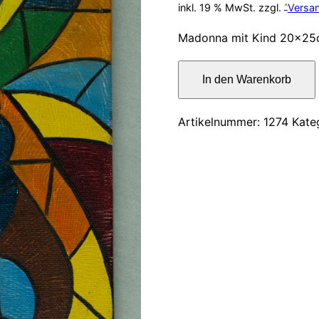
inkl. 19 % MwSt.
zzgl.
Versa
Madonna mit Kind 20x2
Ölbild
In den Warenkorb
–
Madonna
mit
Artikelnummer:
1274
Kate
Kind
20x25cm
Menge