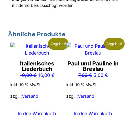
mindernd berücksichtigt worden.
Ähnliche Produkte
Angebot!
Angebot!
Italienisches
Paul und Pauline in
Liederbuch
Breslau
Ursprünglicher
Aktueller
Ursprünglicher
Aktueller
19,00
€
16,00
€
7,00
€
5,00
€
Preis
Preis
Preis
Preis
inkl. 19 % MwSt.
inkl. 19 % MwSt.
war:
ist:
war:
ist:
19,00 €
16,00 €.
7,00 €
5,00 €.
zzgl.
Versand
zzgl.
Versand
In den Warenkorb
In den Warenkorb