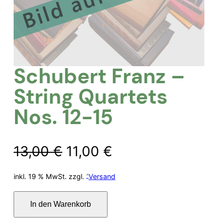
Schubert Franz –
String Quartets
Nos. 12-15
Ursprünglicher
Aktueller
13,00
€
11,00
€
Preis
Preis
inkl. 19 % MwSt.
zzgl.
Versand
war:
ist:
Schubert
In den Warenkorb
Franz
13,00 €
11,00 €.