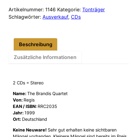
–
String
Artikelnummer:
1146
Kategorie:
Tonträger
Quartets
Schlagwörter:
Ausverkauf
,
CDs
Nos.
12-
15
Beschreibung
Menge
Zusätzliche Informationen
2 CDs = Stereo
Name:
The Brandis Quartet
Von:
Regis
EAN / ISBN:
RRC2035
Jahr:
1999
Ort:
Deutschland
Keine Neuware!
Sehr gut erhalten keine sichtbaren
Mängel vorhanden. Kleinere Mängel sind bereits im Preis