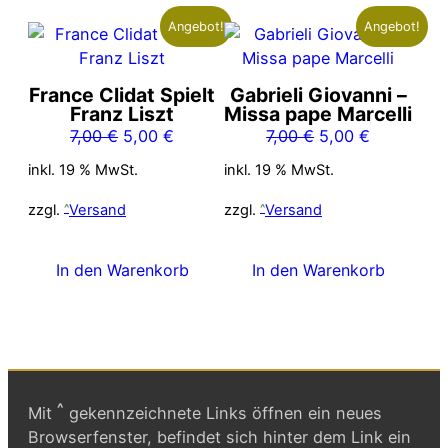
Angebot!
Angebot!
France Clidat Spielt
Gabrieli Giovanni –
Franz Liszt
Missa pape Marcelli
Ursprünglicher
Aktueller
Ursprünglicher
Aktueller
7,00
€
5,00
€
7,00
€
5,00
€
Preis
Preis
Preis
Preis
inkl. 19 % MwSt.
inkl. 19 % MwSt.
war:
ist:
war:
ist:
7,00 €
5,00 €.
7,00 €
5,00 €.
zzgl.
Versand
zzgl.
Versand
In den Warenkorb
In den Warenkorb
^
Mit
gekennzeichnete Links öffnen ein neues
Browserfenster, befindet sich hinter dem Link ein