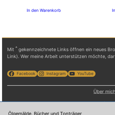
In den Warenkorb
I
^
Mit
gekennzeichnete Links öffnen ein neues Brow
Link). Wer meine Arbeit unterstützen möchte, da
Facebook
Instagram
YouTube
Über mic
Copyr
Ölgemälde, Bücher und Tonträger