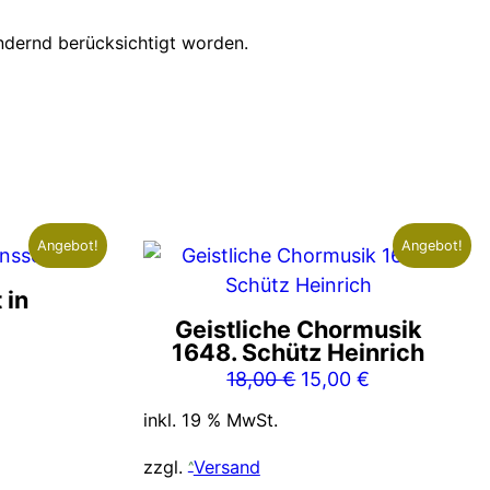
indernd berücksichtigt worden.
Angebot!
Angebot!
 in
Geistliche Chormusik
nglicher
Aktueller
1648. Schütz Heinrich
Preis
Ursprünglicher
Aktueller
18,00
€
15,00
€
ist:
Preis
Preis
inkl. 19 % MwSt.
5,00 €.
war:
ist:
18,00 €
15,00 €.
zzgl.
Versand