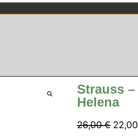
Strauss –
Helena
Urspr
26,00
€
22,0