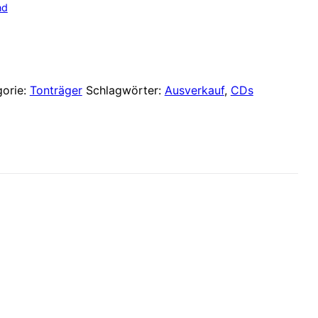
Preis
nd
ist:
 €
22,00 €.
gorie:
Tonträger
Schlagwörter:
Ausverkauf
,
CDs