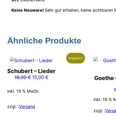
Keine Neuware!
Sehr gut erhalten, keine sichtbaren
Ähnliche Produkte
Angebot!
Schubert – Lieder
Ursprünglicher
Aktueller
18,00
€
15,00
€
Goethe 
Preis
Preis
war:
ist:
inkl. 19 % MwSt.
18,00 €
15,00 €.
inkl. 19 % 
zzgl.
Versand
zzgl.
Vers