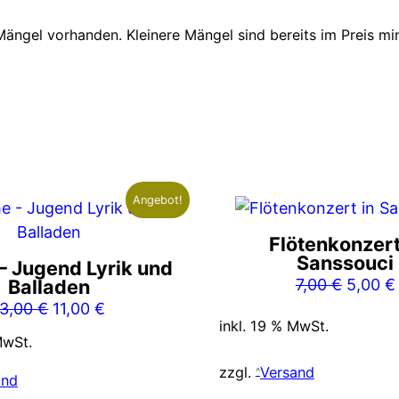
 Mängel vorhanden. Kleinere Mängel sind bereits im Preis m
Angebot!
Flötenkonzert
Sanssouci
– Jugend Lyrik und
Ursprü
Balladen
7,00
€
5,00
€
Ursprünglicher
Aktueller
Preis
13,00
€
11,00
€
inkl. 19 % MwSt.
Preis
Preis
war:
MwSt.
war:
ist:
7,00 €
zzgl.
Versand
13,00 €
11,00 €.
and